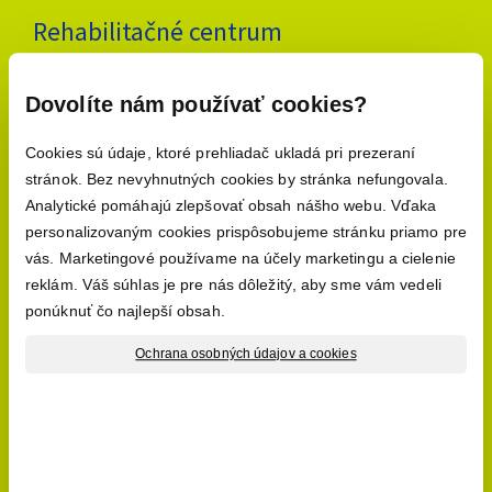
Rehabilitačné centrum
Rehabilitačné vyšetrenie
Manuálne techniky
Dovolíte nám používať cookies?
Fyzioterapia
Cvičenie s tehotnými
Cookies sú údaje, ktoré prehliadač ukladá pri prezeraní
Športová masáž
stránok. Bez nevyhnutných cookies by stránka nefungovala.
Analytické pomáhajú zlepšovať obsah nášho webu. Vďaka
Klasická masáž
personalizovaným cookies prispôsobujeme stránku priamo pre
Reflexná masáž
vás. Marketingové používame na účely marketingu a cielenie
Kinesio taping
reklám. Váš súhlas je pre nás dôležitý, aby sme vám vedeli
Špecializované terapie
ponúknuť čo najlepší obsah.
Liečba funkčnej sterility
Ochrana osobných údajov a cookies
Sociálne siete