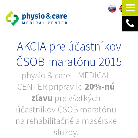
AKCIA pre účastníkov
ČSOB maratónu 2015
physio & care – MEDICAL
CENTER pripravilo
20%-nú
zľavu
pre všetkých
účastníkov ČSOB maratónu
na rehabilitačné a masérske
služby.